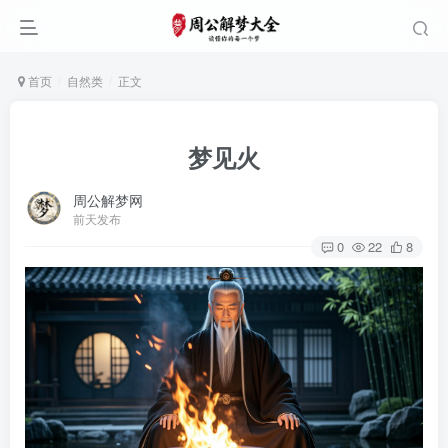
首页
自然类
正文
梦见火
周公解梦网
前天发布
0
22
8