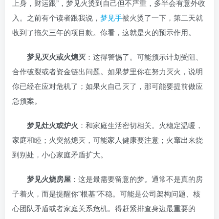
上身，财运跟”，梦见火烫到自己但不严重，多半会有意外收
入。之前有个读者跟我说，
梦见手
被火烫了一下，第二天就
收到了拖欠三年的项目款。你看，这就是火的预示作用。
梦见灭火或火熄灭
：这得警惕了。可能预示计划受阻、
合作破裂或者资金链出问题。如果梦里你在努力灭火，说明
你已经在应对危机了；如果火自己灭了，那可能要提前做应
急预案。
梦见灶火或炉火
：和家庭生活密切相关。火稳定温暖，
家庭和睦；火突然熄灭，可能家人健康要注意；火窜出来烧
到别处，小心家庭矛盾扩大。
梦见火烧房屋
：这是最需要留意的梦。通常不是真的房
子着火，而是提醒你”根基”不稳。可能是公司架构问题、核
心团队矛盾或者家庭关系危机。得赶紧排查身边最重要的