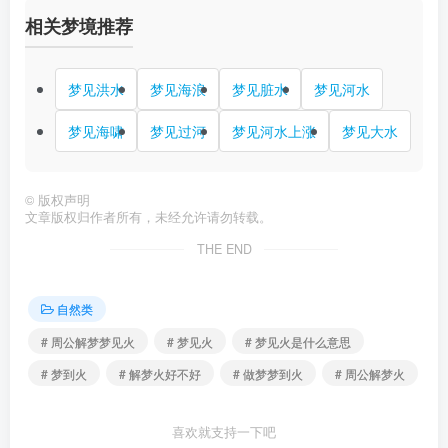
相关梦境推荐
梦见洪水
梦见海浪
梦见脏水
梦见河水
梦见海啸
梦见过河
梦见河水上涨
梦见大水
©
版权声明
文章版权归作者所有，未经允许请勿转载。
THE END
自然类
# 周公解梦梦见火
# 梦见火
# 梦见火是什么意思
# 梦到火
# 解梦火好不好
# 做梦梦到火
# 周公解梦火
喜欢就支持一下吧