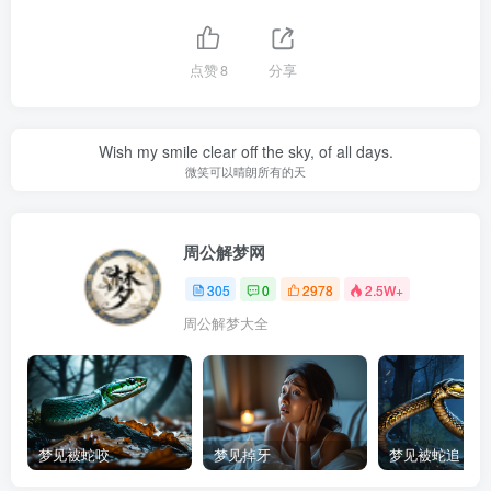
点赞
8
分享
Wish my smile clear off the sky, of all days.
微笑可以晴朗所有的天
周公解梦网
305
0
2978
2.5W+
周公解梦大全
梦见被蛇咬
梦见掉牙
梦见被蛇追