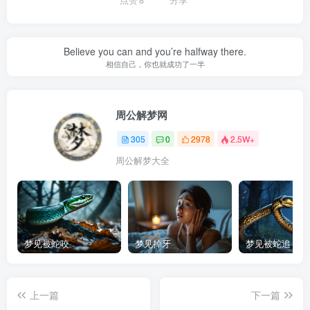
点赞
8
分享
Believe you can and you’re halfway there.
相信自己，你也就成功了一半
周公解梦网
305
0
2978
2.5W+
周公解梦大全
梦见被蛇咬
梦见掉牙
梦见被蛇追
上一篇
下一篇