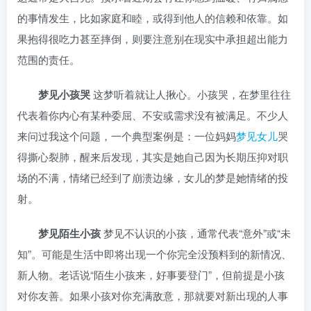
的事情发生，比如家庭和睦，或得到他人的信赖和依靠。如
果抱得很吃力甚至摔倒，则要注意别在现实中承担超出能力
范围的责任。
梦见小孩哭
这梦听着就让人揪心。小孩哭，在梦里往往
代表着你内心有某种委屈、不安或需求没有被满足。不少人
来问过我这个问题，一个典型案例是：一位妈妈
梦见女儿
哭
得撕心裂肺，醒来后发现，其实是她自己因为长期压抑对职
场的不满，情绪已经到了崩溃边缘，女儿的梦是她情绪的投
射。
梦见陌生小孩
梦见不认识的小孩，通常代表“意外”或“未
知”。可能是生活中即将出现一个你完全没预料到的新情况、
新人物。老话说“陌生小孩来，好事要登门”，但前提是小孩
对你友善。如果小孩对你充满敌意，那就要对新出现的人事