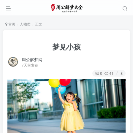
首页
人物类
正文
梦见小孩
周公解梦网
7天前发布
0
41
8