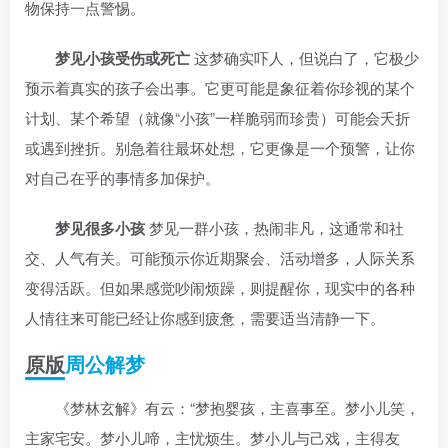
物保持一点警惕。
梦见小孩受伤或死亡
这梦确实吓人，但说白了，它极少
预示着真实的孩子会出事。它更可能是象征着你珍视的某个
计划、某个希望（就像“小孩”一样脆弱而珍贵）可能会夭折
或遇到挫折。别急着往最坏处想，它更像是一个预警，让你
对自己在乎的事情多加保护。
梦见很多小孩
梦见一群小孩，热闹非凡，这通常和社
交、人气有关。可能预示你近期聚会、活动增多，人际关系
变得活跃。但如果感觉吵闹烦躁，则提醒你，现实中的各种
人情往来可能已经让你感到疲惫，需要适当清静一下。
原版
周公解梦
《梦林玄解》有云：“梦抱婴孩，主喜事至。梦小儿笑，
主家宅安。梦小儿啼，主忧烦生。梦小儿与己戏，主得友