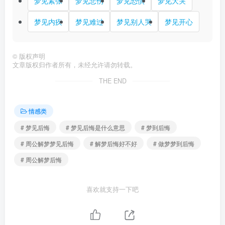
梦见紧张
梦见悲伤
梦见恐惧
梦见大哭
梦见内疚
梦见难过
梦见别人哭
梦见开心
©
版权声明
文章版权归作者所有，未经允许请勿转载。
THE END
情感类
# 梦见后悔
# 梦见后悔是什么意思
# 梦到后悔
# 周公解梦梦见后悔
# 解梦后悔好不好
# 做梦梦到后悔
# 周公解梦后悔
喜欢就支持一下吧