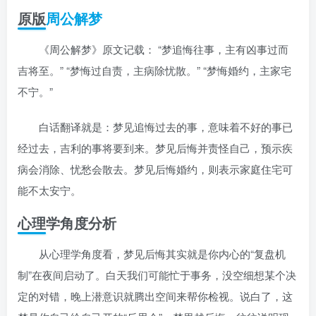
原版
周公解梦
《周公解梦》原文记载： “梦追悔往事，主有凶事过而
吉将至。” “梦悔过自责，主病除忧散。” “梦悔婚约，主家宅
不宁。”
白话翻译就是：梦见追悔过去的事，意味着不好的事已
经过去，吉利的事将要到来。梦见后悔并责怪自己，预示疾
病会消除、忧愁会散去。梦见后悔婚约，则表示家庭住宅可
能不太安宁。
心理学角度分析
从心理学角度看，梦见后悔其实就是你内心的“复盘机
制”在夜间启动了。白天我们可能忙于事务，没空细想某个决
定的对错，晚上潜意识就腾出空间来帮你检视。说白了，这