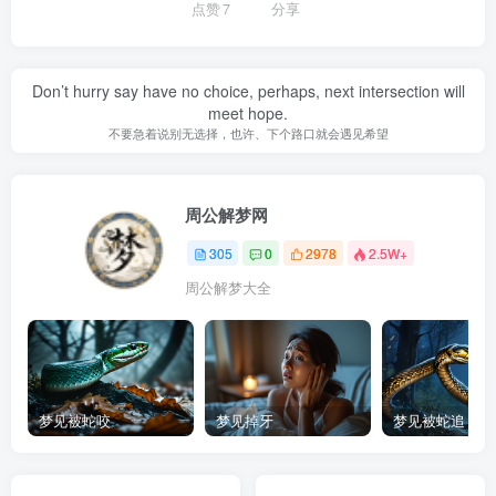
点赞
7
分享
Don’t hurry say have no choice, perhaps, next intersection will
meet hope.
不要急着说别无选择，也许、下个路口就会遇见希望
周公解梦网
305
0
2978
2.5W+
周公解梦大全
梦见被蛇咬
梦见掉牙
梦见被蛇追