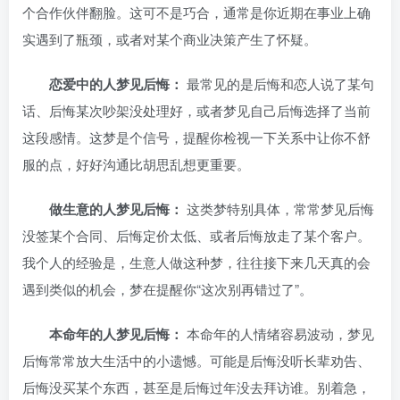
个合作伙伴翻脸。这可不是巧合，通常是你近期在事业上确
实遇到了瓶颈，或者对某个商业决策产生了怀疑。
恋爱中的人梦见后悔：
最常见的是后悔和恋人说了某句
话、后悔某次吵架没处理好，或者梦见自己后悔选择了当前
这段感情。这梦是个信号，提醒你检视一下关系中让你不舒
服的点，好好沟通比胡思乱想更重要。
做生意的人梦见后悔：
这类梦特别具体，常常梦见后悔
没签某个合同、后悔定价太低、或者后悔放走了某个客户。
我个人的经验是，生意人做这种梦，往往接下来几天真的会
遇到类似的机会，梦在提醒你“这次别再错过了”。
本命年的人梦见后悔：
本命年的人情绪容易波动，梦见
后悔常常放大生活中的小遗憾。可能是后悔没听长辈劝告、
后悔没买某个东西，甚至是后悔过年没去拜访谁。别着急，