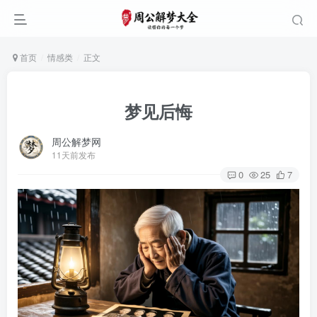
首页
情感类
正文
梦见后悔
周公解梦网
11天前发布
0
25
7