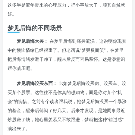
这多半是流年带来的心理压力，把小事放大了，顺其自然就
好。
梦见后悔的不同场景
梦见后悔大哭：
在梦里后悔到痛哭流涕，这说明你现实
中的懊恼情绪已经很重了。但老话说“梦哭反而笑”，在梦里
把后悔情绪发泄干净了，醒来后反而容易释怀。这是潜意识
帮你减压呢。
梦见后悔没买东西：
比如梦见后悔没买房、没买车、没
买某个股票。这往往不是你真的想购物，而是你对某个“机
会”的惋惜。之前有个读者跟我说，她梦见后悔没买一个暴涨
的基金，醒来后郁闷了好几天。后来才发现，是她同事最近
炒股赚了钱，她心里羡慕又不敢跟进，梦就把这种“错过感”
演出来了。