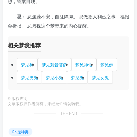
想，答案自现。
忌：
忌焦躁不安，自乱阵脚。 忌做损人利己之事，福报
会折损。 忌忽视这个梦带来的内心提醒。
相关梦境推荐
梦见神
梦见观音菩萨
梦见神仙
梦见佛
梦见男鬼
梦见小鬼
梦见鬼
梦见女鬼
©
版权声明
文章版权归作者所有，未经允许请勿转载。
THE END
鬼神类