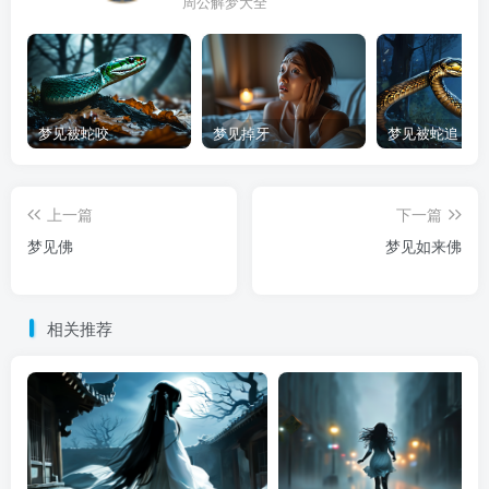
周公解梦大全
梦见被蛇咬
梦见掉牙
梦见被蛇追
上一篇
下一篇
梦见佛
梦见如来佛
相关推荐