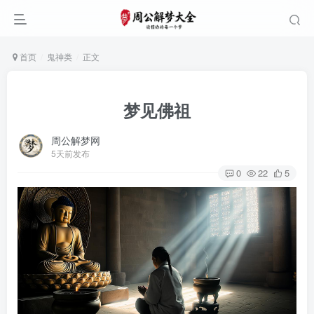
首页
鬼神类
正文
梦见佛祖
周公解梦网
5天前发布
0
22
5