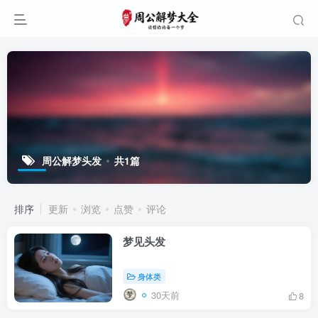
周公解梦头发
共1篇
排序
更新
浏览
点赞
评论
梦见头发
身体类
30天前
8