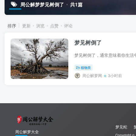
周公解梦梦见树倒了
共1篇
排序
更新
浏览
点赞
评论
梦见树倒了
植物类
周公解梦网
3小时前
梦见蛇
周公解梦大全
Copyright ©