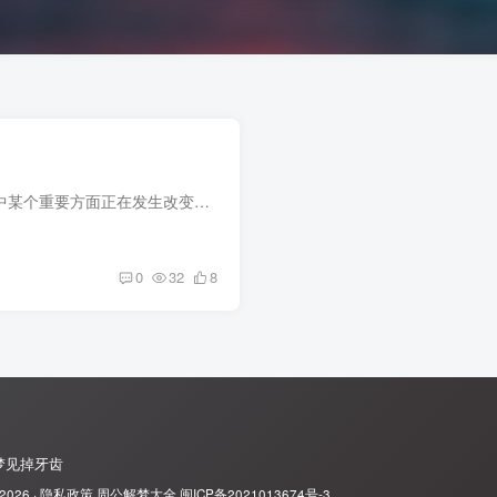
梦见树倒了，通常意味着你生活中某个重要方面正在发生改变，或者你担心失去依靠。别慌，这梦更多是提醒你关注现状，而不是预言坏事。 梦见树倒了的基本含义 说白了，树在梦里往往代表你生活中的...
0
32
8
梦见掉牙齿
 2026 ·
隐私政策
周公解梦大全
闽ICP备2021013674号-3