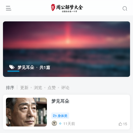
梦见耳朵
共1篇
排序
更新
浏览
点赞
评论
梦见耳朵
身体类
11天前
15