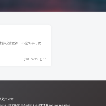
梦见地下室通常象征着你的内心世界或潜意识，不是坏事，而是提醒你该关注自己隐藏的情绪了。说实话，有时候地下室代表压抑，但也可能是财富和秘密的藏身之地。 梦见地下室的基本含义 梦见地下室...
0
33
15
梦见掉牙齿
 2026 ·
隐私政策
周公解梦大全
闽ICP备2021013674号-3