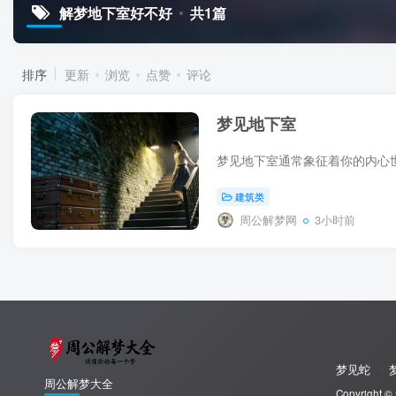
解梦地下室好不好
共1篇
排序
更新
浏览
点赞
评论
梦见地下室
建筑类
周公解梦网
3小时前
梦见蛇
周公解梦大全
Copyright ©