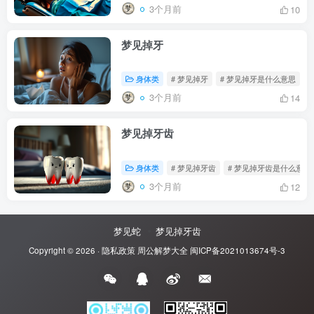
3个月前
10
梦见掉牙
身体类
# 梦见掉牙
# 梦见掉牙是什么意思
#
3个月前
14
梦见掉牙齿
身体类
# 梦见掉牙齿
# 梦见掉牙齿是什么意思
3个月前
12
梦见蛇
梦见掉牙齿
Copyright © 2026 ·
隐私政策
周公解梦大全
闽ICP备2021013674号-3