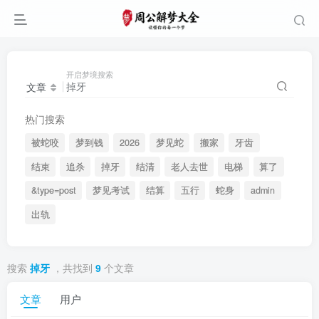
开启梦境搜索
文章
热门搜索
被蛇咬
梦到钱
2026
梦见蛇
搬家
牙齿
结束
追杀
掉牙
结清
老人去世
电梯
算了
&type=post
梦见考试
结算
五行
蛇身
admin
出轨
搜索
掉牙
，共找到
9
个文章
文章
用户