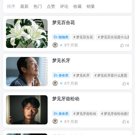
排序
最新
热门
点赞
评论
收藏
销量
梦见百合花
植物类
# 梦见百合花
# 梦见百合花是什么意思
3个月前
14
梦见长牙
身体类
# 梦见长牙
# 梦见长牙是什么意思
#
3个月前
6
梦见牙齿松动
身体类
# 梦见牙齿松动
# 梦见牙齿松动是什么
3个月前
6